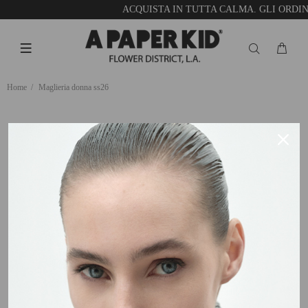
ACQUISTA IN TUTTA CALMA. GLI ORDIN
Home
Maglieria donna ss26
MAGLIERIA DONNA SS26