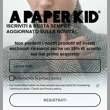
EMPTY
There are no products matching the selection.
ISCRIVITI & RESTA SEMPRE
AGGIORNATO SULLE NOVITÀ!
Non perderti i nostri prodotti ed eventi
Store
esclusivi: r
iceverai anche un 15% di sconto
sul tuo primo acquisto!
Policy
Acconsento la privacy policy
Contacts
For more information on how we process your data for marketing
communication. Check our Privacy policy.
REGISTRATI