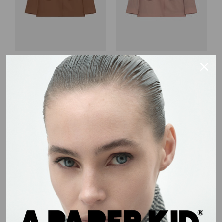
GIACCA MONOPETTO IN
GIACCA MONOPETTO IN
LINO
LINO
€301,00
€430,00
€301,00
€430,00
TERRACOTTA
38
40
42
44
46
38
40
42
44
46
ADD TO CART
ADD TO CART
Sale
30%