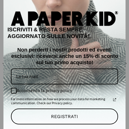
GIORNO
SALDI
50%
SALDI
50%
ISCRIVITI & RESTA SEMPRE
AGGIORNATO SULLE NOVITÀ!
Non perderti i nostri prodotti ed eventi
esclusivi: r
iceverai anche un 15% di sconto
sul tuo primo acquisto!
Acconsento la privacy policy
For more information on how we process your data for marketing
communication. Check our Privacy policy.
FELPA GIROCOLLO IN
BERMUDA IN COTONE
REGISTRATI
COTONE
€60,00
€120,00
€92,50
€185,00